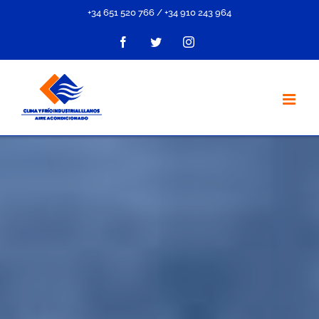
Saltar
+34 651 520 766
/
+34 910 243 964
al
Facebook
Twitter
Instagram
contenido