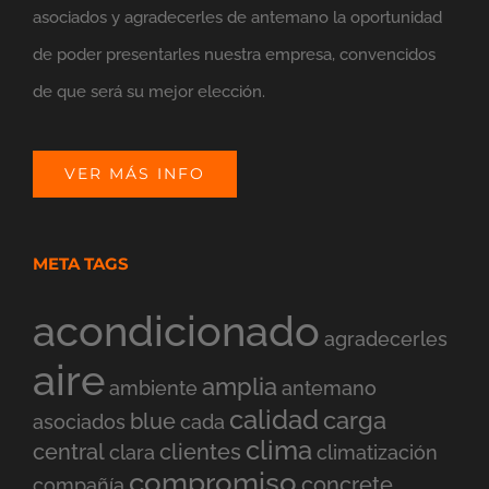
asociados y agradecerles de antemano la oportunidad
de poder presentarles nuestra empresa, convencidos
de que será su mejor elección.
VER MÁS INFO
META TAGS
acondicionado
agradecerles
aire
amplia
ambiente
antemano
calidad
carga
blue
asociados
cada
clima
central
clientes
clara
climatización
compromiso
concrete
compañía