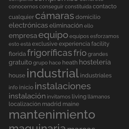
contacto
conocernos
conseguir
constituida
cámaras
cualquier
domicilio
electrónicas
eliminación
ello
equipo
empresa
equipos
esforzamos
exclusive
experiencia
facility
esto
está
frigoríficas
frío
florida
grandes
hostelería
gratuito
heath
grupo
hace
industrial
house
industriales
instalaciones
inicio
info
instalación
living
invitamos
llámanos
localización
madrid
maine
mantenimiento
maquinaria