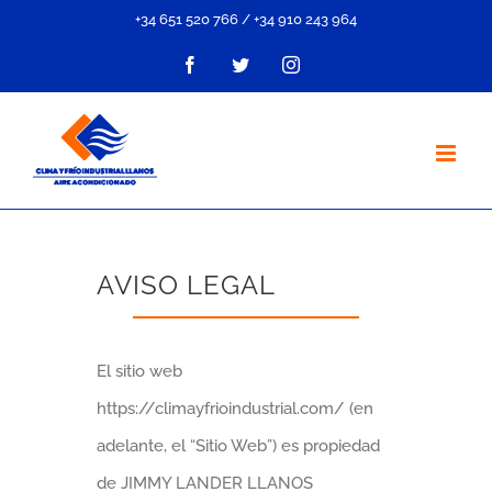
Saltar
+34 651 520 766
/
+34 910 243 964
al
Facebook
Twitter
Instagram
contenido
AVISO LEGAL
El sitio web
https://climayfrioindustrial.com/ (en
adelante, el “Sitio Web”) es propiedad
de JIMMY LANDER LLANOS