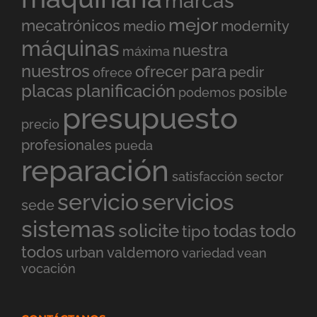
marcas
mejor
mecatrónicos
medio
modernity
máquinas
nuestra
máxima
nuestros
para
ofrecer
pedir
ofrece
placas
planificación
posible
podemos
presupuesto
precio
profesionales
pueda
reparación
satisfacción
sector
servicio
servicios
sede
sistemas
solicite
todas
todo
tipo
todos
urban
valdemoro
variedad
vean
vocación